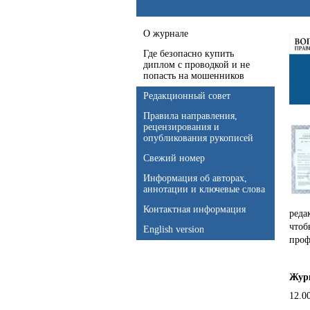
О журнале
Где безопасно купить
диплом с проводкой и не
попасть на мошенников
Редакционный совет
Правила направления,
рецензирования и
опубликования рукописей
Свежий номер
Информация об авторах,
аннотации и ключевые слова
Контактная информация
реда
чтоб
English version
проф
Журн
12.0