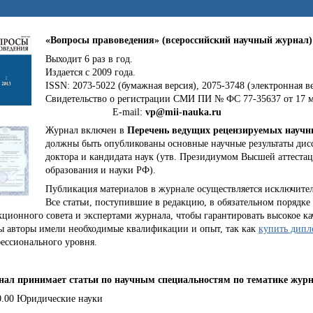
«Вопросы правоведения» (всероссийский научный журнал)
Выходит 6 раз в год.
Издается с 2009 года.
ISSN: 2073-5022 (бумажная версия), 2075-3748 (электронная в
Свидетельство о регистрации СМИ ПИ № ФС 77-35637 от 17 ма
E-mail:
vp@mii-nauka.ru
Журнал включен в
Перечень ведущих рецензируемых науч
должны быть опубликованы основные научные результаты дисс
доктора и кандидата наук (утв. Президиумом Высшей аттест
образования и науки РФ).
Публикация материалов в журнале осуществляется исключите
Все статьи, поступившие в редакцию, в обязательном порядк
кционного совета и экспертами журнала, чтобы гарантировать высокое к
ы авторы имели необходимые квалификации и опыт, так как
купить дипл
ессионального уровня.
ал принимает статьи по научным специальностям по тематике журн
0.00
Юридические науки