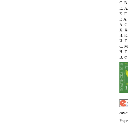
С. В
Е. А
Е. Г
Г. А
А. С
Х. Х
В. Е
И. Г
С. М
Н. Г
В. Ф
само
Учре