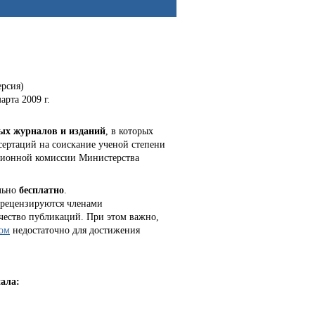
ерсия)
рта 2009 г.
ных журналов и
изданий
, в которых
ертаций на соискание ученой степени
ационной комиссии Министерства
льно
бесплатно
.
е рецензируются членами
ачество публикаций. При этом важно,
ом
недостаточно для достижения
ала: