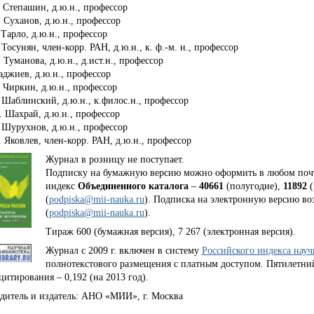
. Степашин, д.ю.н., профессор
. Суханов, д.ю.н., профессор
. Тарло, д.ю.н., профессор
. Тосунян, член-корр. РАН, д.ю.н., к. ф.-м. н., профессор
. Туманова, д.ю.н., д.ист.н., профессор
аджиев, д.ю.н., профессор
. Чиркин, д.ю.н., профессор
. Шаблинский, д.ю.н., к.филос.н., профессор
. Шахрай, д.ю.н., профессор
. Шурухнов, д.ю.н., профессор
. Яковлев, член-корр. РАН, д.ю.н., профессор
Журнал в розницу не поступает.
Подписку на бумажную версию можно оформить в любом поч
индекс
Объединенного каталога
–
40661
(полугодие),
11892
(
podpiska@mii-nauka.ru
)
. Подписка на электронную версию во
(
podpiska@mii-nauka.ru
)
.
Тираж 600 (бумажная версия), 7 267 (электронная версия).
Журнал c 2009 г. включен в систему
Российского индекса нау
полнотекстового размещения с платным доступом. Пятилетни
цитирования – 0,192 (на 2013 год).
дитель и издатель: АНО «МИИ», г. Москва