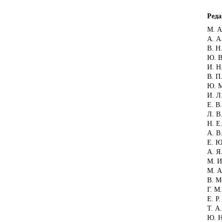
Реда
М. А
А. А
В. Н
Ю. В
И. Н
В. П
Ю. М
И. Л
Е. В
Л. В
Н. Е
А. В
Е. Ю
А. Я
М. И
М. А
В. М
Г. М
Е. Р
Т. А
Ю. Н