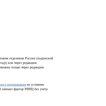
товом отделении России (подписной
(год)) или через редакцию
зможна только через редакцию
чного цитирования
на условиях
й импакт-фактор РИНЦ без учета